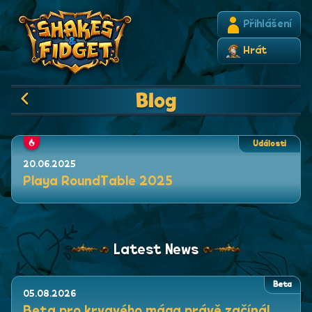
Přihlášení
Hrát
Blog
Události
20.06.2025
Playa RoundTable 2025
Latest News
Beta
05.08.2026
Beta pro krvavého mága právě začíná!