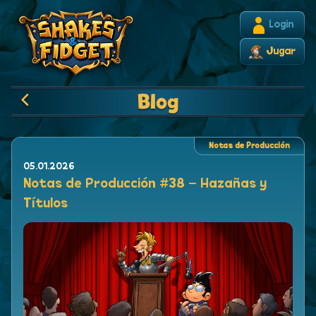
Login
Jugar
Blog
Notas de Producción
05.01.2026
Notas de Producción #38 – Hazañas y
Títulos