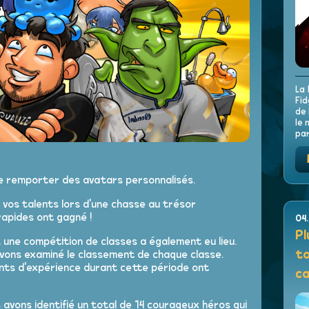
La 
Fid
de 
le 
par
de remporter des avatars personnalisés.
vos talents lors d'une chasse au trésor
 rapides ont gagné !
04
Pl
 une compétition de classes a également eu lieu.
to
avons examiné le classement de chaque classe.
ints d'expérience durant cette période ont
c
avons identifié un total de 14 courageux héros qui