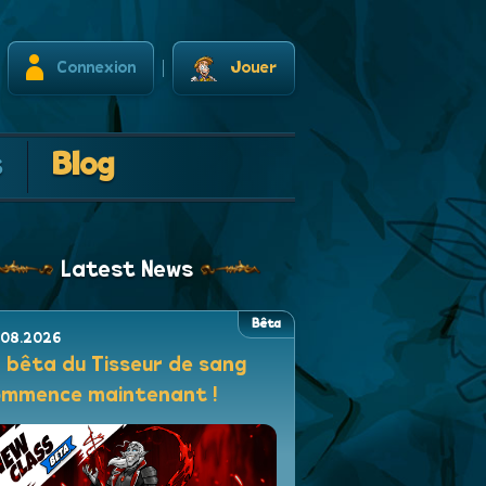
Connexion
Jouer
s
Blog
Latest News
Bêta
.08.2026
 bêta du Tisseur de sang
ommence maintenant !