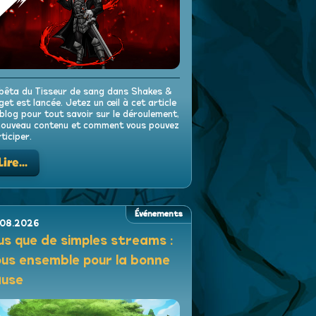
bêta du Tisseur de sang dans Shakes &
get est lancée. Jetez un œil à cet article
blog pour tout savoir sur le déroulement,
nouveau contenu et comment vous pouvez
ticiper.
Lire...
Événements
.08.2026
us que de simples streams :
us ensemble pour la bonne
ause