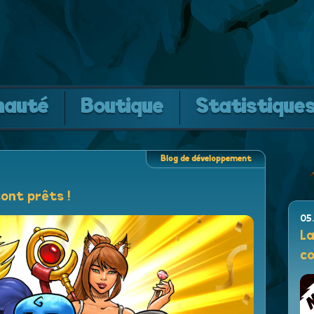
auté
Boutique
Statistique
Blog de développement
ont prêts !
05
La
c