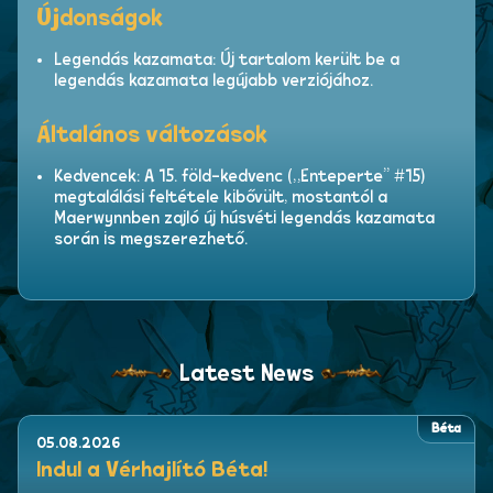
Újdonságok
Legendás kazamata: Új tartalom került be a
legendás kazamata legújabb verziójához.
Általános változások
Kedvencek: A 15. föld-kedvenc („Enteperte” #15)
megtalálási feltétele kibővült, mostantól a
Maerwynnben zajló új húsvéti legendás kazamata
során is megszerezhető.
Latest News
Béta
05.08.2026
Indul a Vérhajlító Béta!