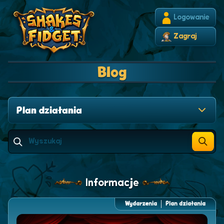
Logowanie
Zagraj
Blog
Plan działania
Informacje
Wydarzenia
Plan działania